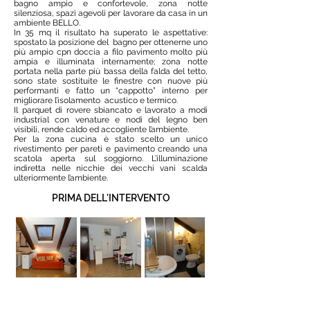
bagno ampio e confortevole, zona notte
silenziosa, spazi agevoli per lavorare da casa in un
ambiente BELLO.
In 35 mq il risultato ha superato le aspettative:
spostato la posizione del bagno per ottenerne uno
più ampio cpn doccia a filo pavimento molto più
ampia e illuminata internamente; zona notte
portata nella parte più bassa della falda del tetto,
sono state sostituite le finestre con nuove più
performanti e fatto un “cappotto” interno per
migliorare l’isolamento acustico e termico.
Il parquet di rovere sbiancato e lavorato a modi
industrial con venature e nodi del legno ben
visibili, rende caldo ed accogliente l’ambiente.
Per la zona cucina è stato scelto un unico
rivestimento per pareti e pavimento creando una
scatola aperta sul soggiorno. L’illuminazione
indiretta nelle nicchie dei vecchi vani scalda
ulteriormente l’ambiente.
PRIMA DELL'INTERVENTO